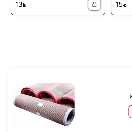
13
15
BYN
BYN