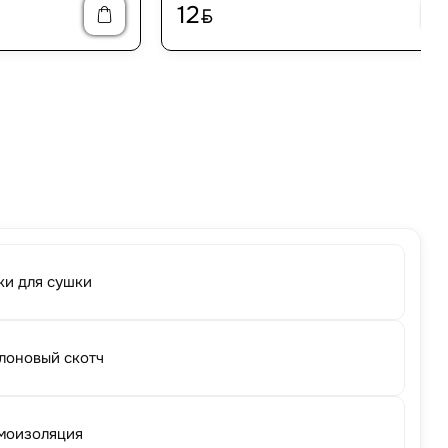
12
BYN
ки для сушки
лоновый скотч
моизоляция