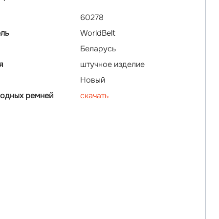
60278
ль
WorldBelt
Беларусь
я
штучное изделие
Новый
водных ремней
скачать