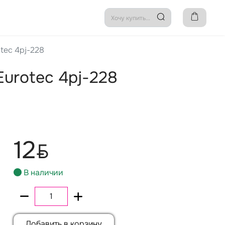
tec 4pj-228
urotec 4pj-228
12
BYN
В наличии
Добавить в корзину