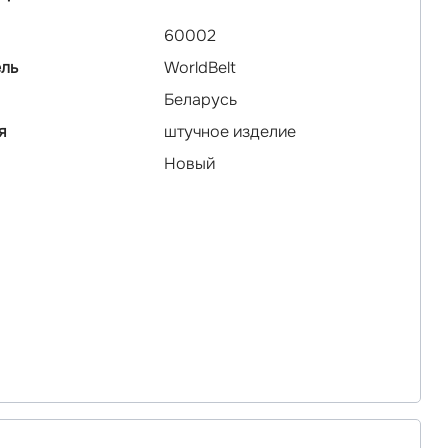
60002
ль
WorldBelt
Беларусь
я
штучное изделие
Новый