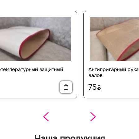
отемпературный защитный
Антипригарный рука
валов
75
BYN
Наша продукция