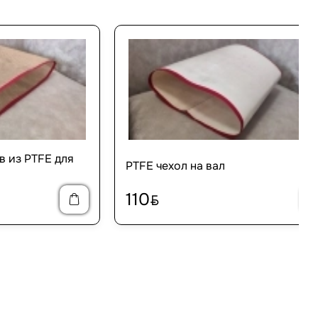
в из PTFE для
PTFE чехол на вал
110
BYN