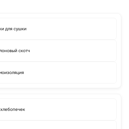
ки для сушки
лоновый скотч
моизоляция
 хлебопечек