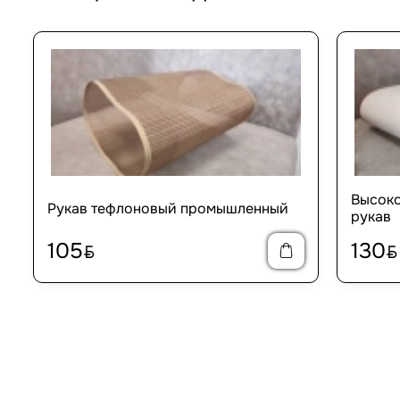
Высок
Рукав тефлоновый промышленный
рукав
105
130
BYN
BYN