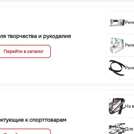
Рем
ля творчества и рукоделия
Рем
Перейти в каталог
Рем
На 
ктующие к спорттоварам
Для