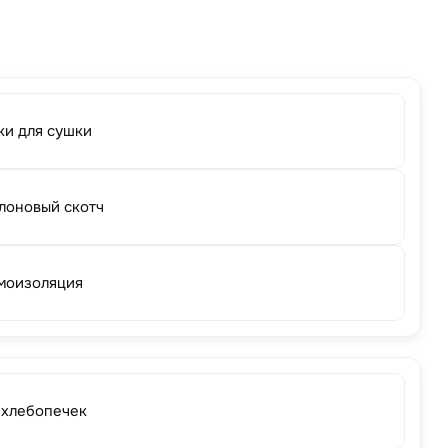
ки для сушки
лоновый скотч
моизоляция
 хлебопечек