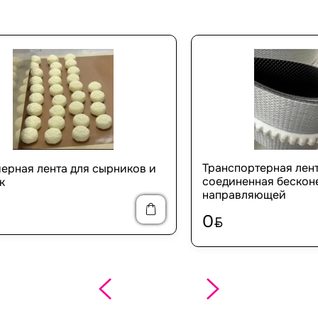
Транспортерная ле
ерная лента для сырников и
соединенная бесконе
к
направляющей
0
BYN