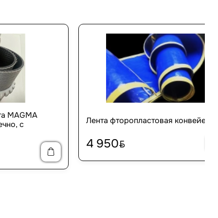
нта MAGMA
Лента фторопластовая конвейерн
чно, с
4 950
BYN