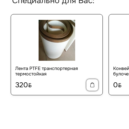
Специально для Вас:
Лента PTFE транспортерная
Конвей
термостойкая
булоче
320
0
BYN
BYN