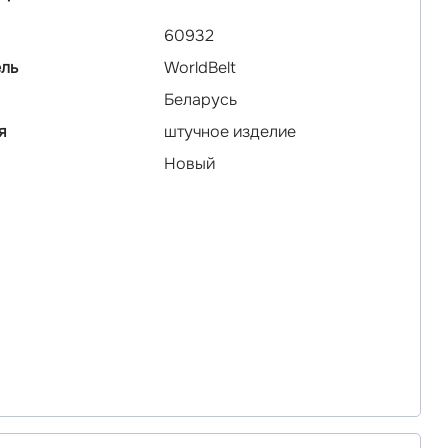
60932
ль
WorldBelt
Беларусь
я
штучное изделие
Новый