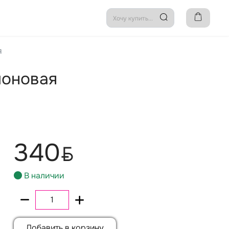
я
лоновая
340
BYN
В наличии
Добавить в корзину