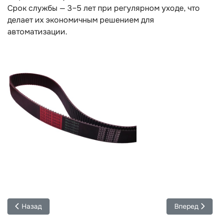
Срок службы — 3–5 лет при регулярном уходе, что
делает их экономичным решением для
автоматизации.
Предыдущий: Зубчатые ремни AT10: точность и мощность дл
Следующий: Л
Назад
Вперед