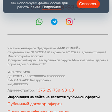
Мы используем файлы cookie для
Согласен
+375-29-739-93-03
работы сайта.
Подробнее
*
Частное Унитарное Предприятие «МИР РЕМНЕЙ»
Свидетельство № 692213496 выданное 9.11.2022 г. администрацией
Минского райисполкома.
Юридический адрес: Республика Беларусь, Минский район, деревня
Боровая дом 3, кабинет 77
УНП 692213496
р/с BY07AKBB30120000527790000000
BYN ОАО «АСБ Беларусбанк»
код AKBBBY2X
+375-29-739-93-03
Администратор:
Информация на сайте не является публичной офертой
Публичный договор оферты
Политика конфиденциальности