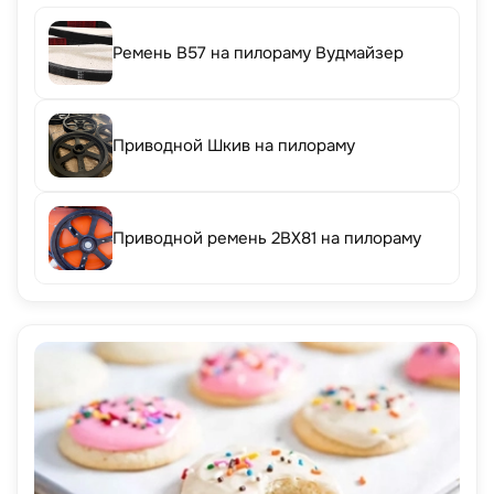
Ремень B57 на пилораму Вудмайзер
Приводной Шкив на пилораму
Приводной ремень 2BX81 на пилораму