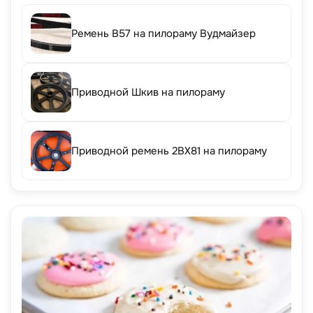
Ремень B57 на пилораму Вудмайзер
Приводной Шкив на пилораму
Приводной ремень 2BX81 на пилораму