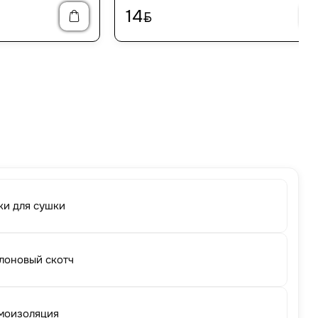
14
BYN
ки для сушки
лоновый скотч
моизоляция