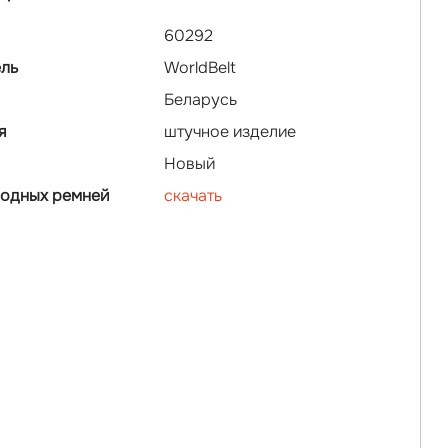
60292
ль
WorldBelt
Беларусь
я
штучное изделие
Новый
водных ремней
скачать