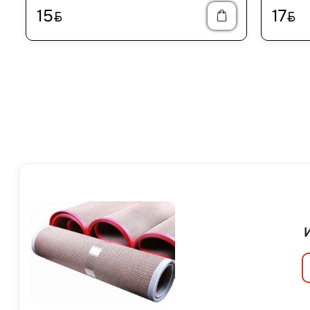
15
17
BYN
BYN