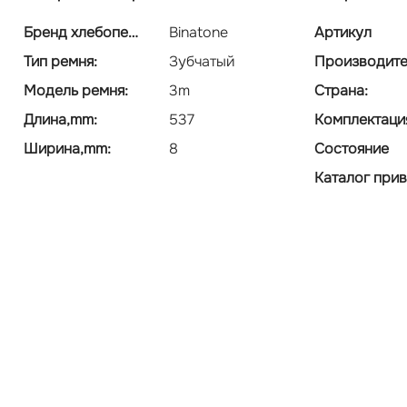
Бренд хлебопечки
Binatone
Артикул
Тип ремня:
Зубчатый
Производите
Модель ремня:
3m
Страна:
Длина,mm:
537
Комплектаци
Ширина,mm:
8
Состояние
Каталог при