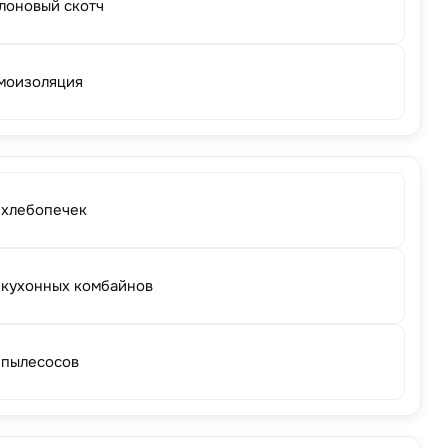
лоновый скотч
моизоляция
 хлебопечек
 кухонных комбайнов
 пылесосов