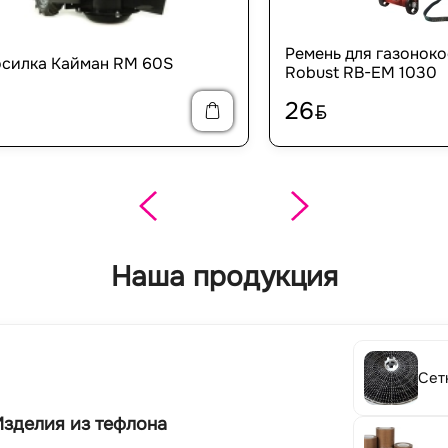
Ремень для газоноко
силка Кайман RM 60S
Robust RB-EM 1030
26
BYN
Наша продукция
Сет
Изделия из тефлона