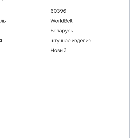
60396
ль
WorldBelt
Беларусь
я
штучное изделие
Новый