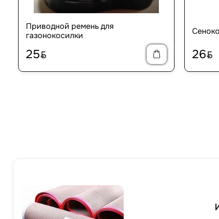
Приводной ремень для
Сеноко
газонокосилки
25
26
BYN
BYN