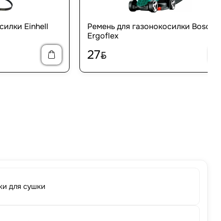
силки Einhell
Ремень для газонокосилки Bosch
Ergoflex
27
BYN
ки для сушки