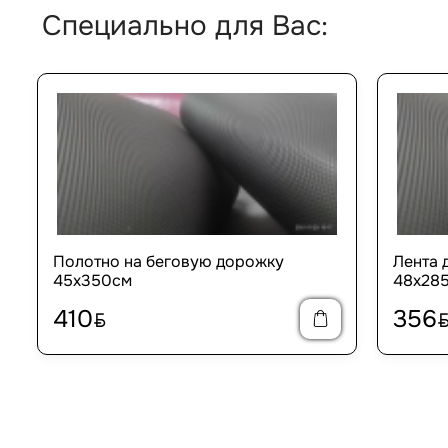
Специально для Вас:
Полотно на беговую дорожку
Лента 
45х350см
48х28
410
356
BYN
BY