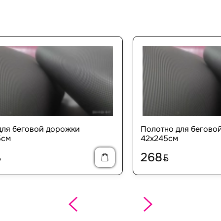
для беговой дорожки
Полотно для бегово
5см
42х245см
268
N
BYN