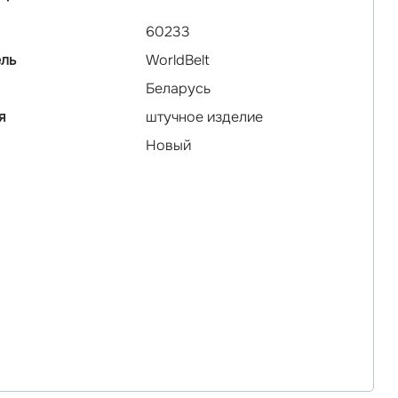
60233
ль
WorldBelt
Беларусь
я
штучное изделие
Новый