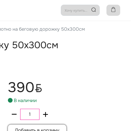
отно на беговую дорожку 50х300см
жку 50х300см
390
BYN
В наличии
Добавить в корзину