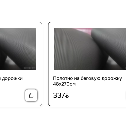
й дорожки
Полотно на беговую дорожку
48х270см
337
BYN