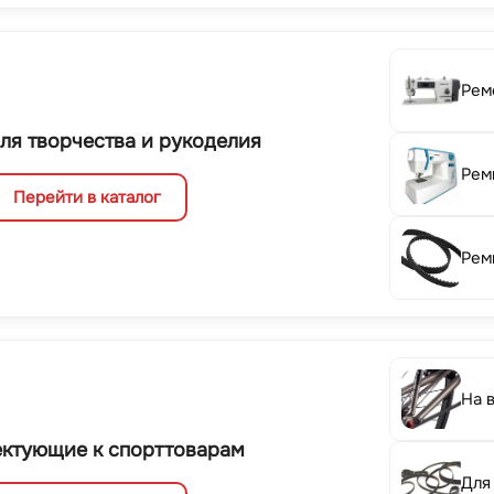
Рем
ля творчества и рукоделия
Рем
Перейти в каталог
Рем
На 
ктующие к спорттоварам
Для