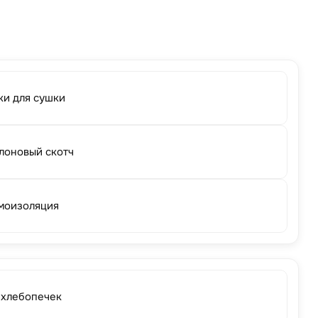
ки для сушки
лоновый скотч
моизоляция
 хлебопечек