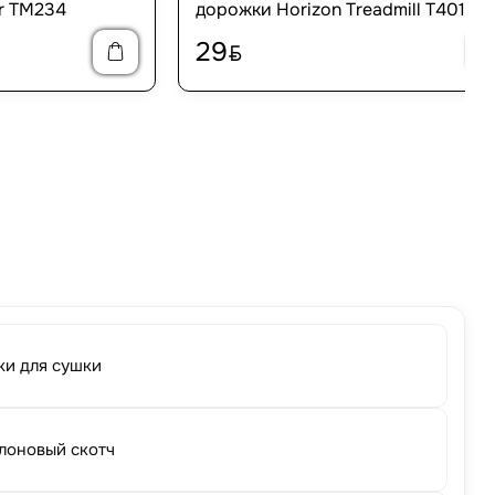
r TM234
дорожки Horizon Treadmill T401
29
BYN
ки для сушки
лоновый скотч