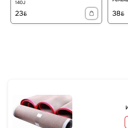
140J
23
38
BYN
BYN