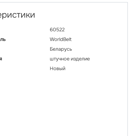
еристики
60522
ль
WorldBelt
Беларусь
я
штучное изделие
Новый