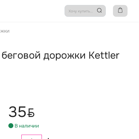
ожки
беговой дорожки Kettler
35
BYN
В наличии