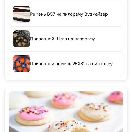
Ремень B57 на пилораму Вудмайзер
Приводной Шкив на пилораму
Приводной ремень 2BX81 на пилораму