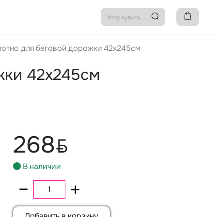
отно для беговой дорожки 42х245см
жки 42х245см
268
BYN
В наличии
Добавить в корзину