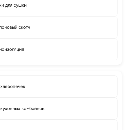
ки для сушки
лоновый скотч
моизоляция
 хлебопечек
 кухонных комбайнов