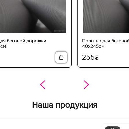
для беговой дорожки
Полотно для бегово
0см
40х245см
255
BYN
Наша продукция