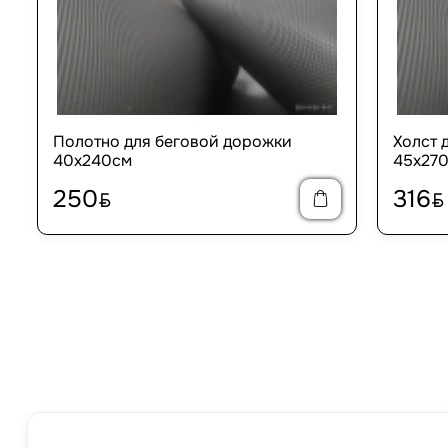
Полотно для беговой дорожки
Холст 
40х240см
45х27
250
316
BYN
BYN