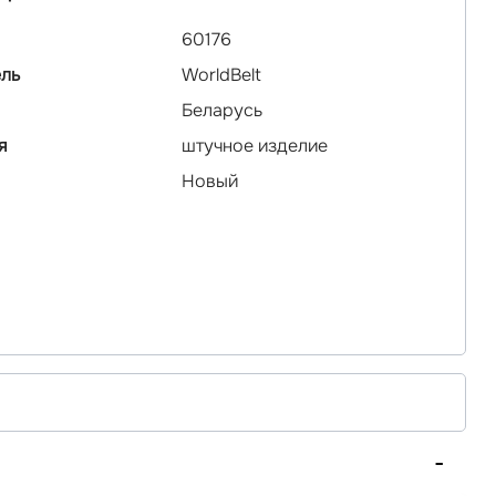
60176
ль
WorldBelt
Беларусь
я
штучное изделие
Новый